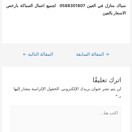
سباك منازل في العين 0588301807 لجميع اعمال السباكة بارخص
الاسعار بالع
ين
تصفّح
→
المقالة السابقة
المقالة التالية
←
المقالات
اترك تعليقًا
لن يتم نشر عنوان بريدك الإلكتروني.
الحقول الإلزامية مشار إليها
بـ
*
اكتب
هنا...