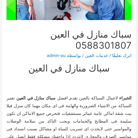
سباك منازل في العين
0588301807
اترك تعليقًا
/
خدمات العين
/ بواسطة
admin-au
سباك منازل في العين
الخبراء
لاعمال السباكة بالعين تقدم افضل
سباك منازل في العين
تعتبر
السباكة من الاشياء الضرورية والهامة فى اى مكان مهما كان منزل فيلا
بيت شقة اماكن عامة عمائر مستشفيات فتحرص جميع الاماكن ان تكون
سليمة فى المطابخ والحمامات ويجب التاكد من سلامة الوصلات
والمواسير حتى لايحدث اى تسريب للمياة او مشاكل بسبب انسداد فى
مواسير الصرف والمجارى لاتتردد اذا واجهتك مشكلة فقط اتصل على