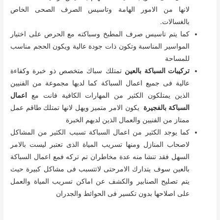
لانها من الامور الهامة وتاسيس الصرف الصحى الخاص
بالغسالات.
كما يتم تاسيس صرف المطبخ وسباكته مع الحرص على اختيار
المواسير المناسبة وتكون ذات جودة عالية ويكون الحجم مناسب
للمساحة
تركيبات السباكة بالعين
تمتلك سباك متخصص ذو خبرة وكفاءة
عالية فى جميع اعمال السباكة كما لديها مجموعة من الفنيين
الذين يمتلكون الكثير من المهارات الكافية فانت مع
اعمال
السباكة بالفجيرة
يكون الامر متميز ويهل لانها تمتلك طاقم عمل
ممتاز من الفنيين والعمال الذين لديهم الخبرة
كما يوجد الكثير من اعمال السباكة تسبب الكثير من المشاكل
لاصحاب المنازل ومنها تسريب المياة الذى تعتبر ليست بالامر
السهل فقد تنشا منه عدة مخاطران تم تركه فمع اعمال السباكة
بالعين سوف يتدارك الامرحتى لاتتسبب فى مشاكل كبيرة حيث
يتم تصليح الصنابير والكشف عن اماكن تسريب المياة والعمل
على اصلاحها بدون تكسير فى الحوائط والجدران