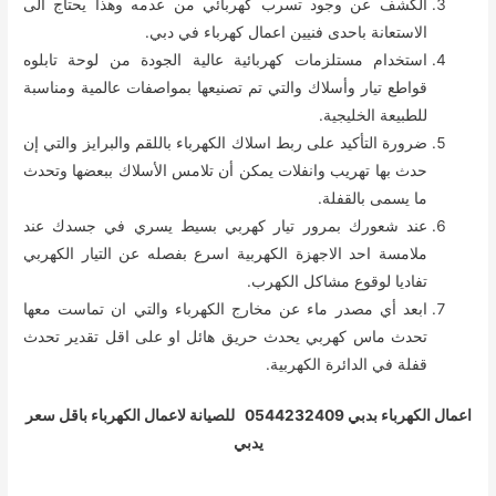
الكشف عن وجود تسرب كهربائي من عدمه وهذا يحتاج الى
الاستعانة باحدى فنيين اعمال كهرباء في دبي.
استخدام مستلزمات كهربائية عالية الجودة من لوحة تابلوه
قواطع تيار وأسلاك والتي تم تصنيعها بمواصفات عالمية ومناسبة
للطبيعة الخليجية.
ضرورة التأكيد على ربط اسلاك الكهرباء باللقم والبرايز والتي إن
حدث بها تهريب وانفلات يمكن أن تلامس الأسلاك ببعضها وتحدث
ما يسمى بالقفلة.
عند شعورك بمرور تيار كهربي بسيط يسري في جسدك عند
ملامسة احد الاجهزة الكهربية اسرع بفصله عن التيار الكهربي
تفاديا لوقوع مشاكل الكهرب.
ابعد أي مصدر ماء عن مخارج الكهرباء والتي ان تماست معها
تحدث ماس كهربي يحدث حريق هائل او على اقل تقدير تحدث
قفلة في الدائرة الكهربية.
اعمال الكهرباء بدبي 0544232409 للصيانة لاعمال الكهرباء باقل سعر
يدبي