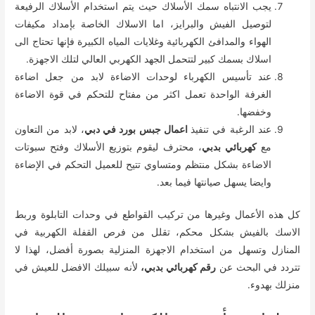
يجب الانتباه سمك الأسلاك حيث يتم استخدام الأسلاك الرفيعة
لتوصيل الفيش والبرايز، اما الاسلاك الخاصة بإمداد مكيفات
الهواء والمدافئ الكهربائية وغلايات المياه الكبيرة فإنها تحتاج الى
اسلاك بسمك كبير لتتحمل الجهد الكهربي العالي لتلك الاجهزة.
عند تأسيس الكهرباء لوحدات الاضاءة لابد من جعل اضاءة
الغرفة الواحدة تعمل اكثر من مفتاح للتحكم في قوة الاضاءة
وخفضها.
عند الرغبة في تنفيذ
اعمال جبس بورد في دبي
، لابد من التعاون
مع
كهربائي بدبي
، محترف ليقوم بتوزيع الأسلاك وفتح سبوتات
الاضاءة بشكل منتظم ومتساوي تتيح للعميل التحكم في الإضاءة
وايضا يسهل صيانتها فيما بعد.
كل هذه الأعمال وغيرها من تركيب القواطع في وحدات التابلوة وربط
الاسك بالفيش بشكل محكم، تقلل من فرص القفلة الكهربية في
المنازل وتسهل من استخدام الاجهزة المنزلية بصورة أفضل، لهذا لا
تتردد في البحث عن
رقم كهربائي بدبي،
لأنه سبيلك الافضل للعيش في
منزلك بهدوء.