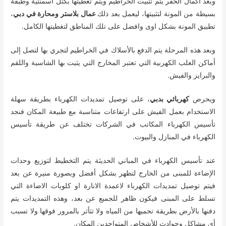
وبعد اكمال الحفر يتم تثبيت الخراطيم ويتم تغطيتها بكتل اسمنتية وطبقة
بسيطة من المونة لتثبيتها، ليعمل بعد ذلك
عمال بلاستر ومحارة في دبي
،
تطبيق المونة بشكل اوى وافضل على تلك المناطق لتغطيتها الكامل.
وبعد هذه المرحلة يتم الدفع بالأسلاك في الخراطيم لتجري بها لتصل إلى
أماكن العلب الكهربية التي تعتبر المخارج التي يثبت بها الشاسية واللقم
والبرايز والفيش.
ويحرص
كهربائي بدبي
، على توصيل تمديدات الكهرباء بطريقة سهلة
الاستخدام بعمل الفيش على ارتفاعات متناسبة مع طبيعة المكان فنجد
تأسيس الكهرباء المكاتب في الشركات تختلف عن طريقة تأسيس
الكهرباء في المنازل والبيوت.
عند تأسيس الكهرباء في المباني الحديثة يتم التخطيط لتوزيع وحدات
الإضاءة للمبنى من الخارج لتظهر بشكل أفضل وبصورة منيرة عن بعد
فيتم توصيل تمديدات الكهرباء لاعمدة الانارة او كلوبات الاضاءة التي
تسلط على المبنى فيكون ظاهر للجميع عن بعد، وهذه التمديدات يتم
دفنها بالأرض بطريقة تحميها من المياه ولا تتأثر بالمرور فوقها ولا تسبب
أي مشاكل وحوادث للأشخاص المتواجدين المكان.