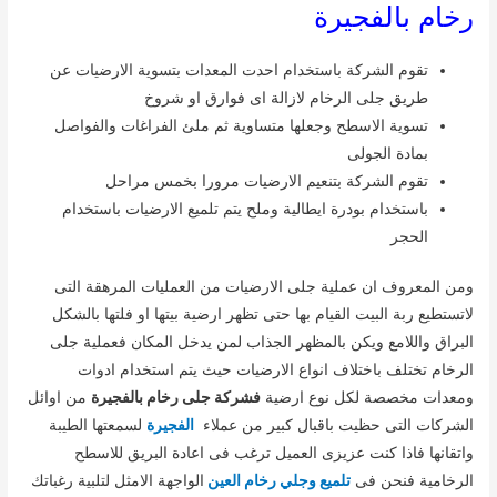
رخام بالفجيرة
تقوم الشركة باستخدام احدت المعدات بتسوية الارضيات عن
طريق جلى الرخام لازالة اى فوارق او شروخ
تسوية الاسطح وجعلها متساوية ثم ملئ الفراغات والفواصل
بمادة الجولى
تقوم الشركة بتنعيم الارضيات مرورا بخمس مراحل
باستخدام بودرة ايطالية وملح يتم تلميع الارضيات باستخدام
الحجر
ومن المعروف ان عملية جلى الارضيات من العمليات المرهقة التى
لاتستطيع ربة البيت القيام بها حتى تظهر ارضية بيتها او فلتها بالشكل
البراق واللامع ويكن بالمظهر الجذاب لمن يدخل المكان فعملية جلى
الرخام تختلف باختلاف انواع الارضيات حيث يتم استخدام ادوات
ومعدات مخصصة لكل نوع ارضية
فشركة جلى رخام بالفجيرة
من اوائل
الشركات التى حظيت باقبال كبير من عملاء
الفجيرة
لسمعتها الطيبة
واتقانها فاذا كنت عزيزى العميل ترغب فى اعادة البريق للاسطح
الرخامية فنحن فى
تلميع وجلي رخام العين
الواجهة الامثل لتلبية رغباتك