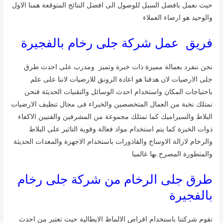
حيث نعمل بافضل السبل للوصول الى افضل النتائج المتوقعة همنا الاول
والوحيد هو ارضاء العملاء
فريق عمل شركة جلى رخام بالفجيرة
نحن ننفرد بعمالة مميزة ذات خبرة وتميز ومدرب على احدث طرق
جلى الارضيات لان هدفنا هو اعادة الرونق للارضيات لاننا على علم
باحتياجات المكان واستخدام احدث الوسائل والتقنيات الحديثة فنحن
نمتلك نخبة من العمال المتخصصين والخبراء فى مجال تنظيف الارضيات
البلاط والسيراميك كما تمتلك مجموعة من المشرفين والفنيين الاكفاء
ذوات الخبرة كما يتم استخدام مواد فعالة وقوية التاثير على البلاط
والرخام لازالة الاوساخ والقاذورات باستخدام الاجهزة والمعدات الحديثة
والمتطورة المصرح بها عالميا
طرق جلى الرخام من شركة جلى رخام
بالفجيرة
تقوم شركتنا باستخدام اقراص الالماظ الايطالية حيث تعتبر من احدث