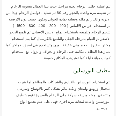
تتم عملية جللى الرخام بعدة مراحل حيث يبدا العمال بتسوية الرخام
ثم تنعيمه مرة واحدة بالحجر رقم 60 ثم تنظيف فواصل الرخام جيدا من
الاتربة والغبار ثم ملئه وتعبئته بمادة الجولى وتكون حسب لون الارضية
ثم استخدام اقراص الالماس ( 100 – 200 – 400 –800 – 1500- )
لتنعيم الرخام وتلميعه باستخدام الملح الابيض الاسبانى ثم تلميع الحجر
الاصفر ثم القيام بمرحلة الجلى والتلميع بالكرستال كما يتم استخدام
مكائن صغيرة الحجم وهى خفيفة الوزن وتستخدم فى اضيق الاماكن كما
يمتاز هذا النظام بامكانية جلى الرخام والحواف والزوايا مع استخدام
كميات مياة قليلة كما تعتبرهذه المكائن خفيفة
تنظيف البورسلين
يتم استخدام البورسلين بالفنادق والشركات والمطاعم لما يتم به
منجمال ورونق ولمعان ولكنه يتاثر بشكل كبير بالاوساخ وسرعان
ماتتطفئ لمعته وبريقه شركة جلى الرخام بالفجيرة تقوم بتنظيف
البورسلين واعادة لمعانه مرة اخرى فهى على علم بجميع انواع
البورسلين