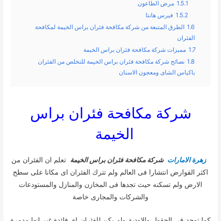
1.5.1
مرض الطاعون
1.5.2
فيرس هانتا
1.6
الطرق المتبعة من شركة مكافحة فئران براس الخيمة لمكافحة
الفئران
1.7
مميزات شركة مكافحة فئران براس الخيمة
1.8
نصائح شركة مكافحة فئران براس الخيمة للتخلص من الفئران
باكياس الشاى ومعجون الاسنان
شركة مكافحة فئران براس
الخيمة
زهرة الامارات
شركة مكافحة فئران براس الخيمة
تعلم ان الفئران من
اكثر القوارض انتشارا فى العالم ولم تترك الفئران اى مكانا على سطح
الارض ولم تسكنه حيث تجدها فى المخازن والمنازل والمستودعات
والشركات والمجارى خاصة
كما توجد فى الحقول والاودية ولم يكن للفئران اى فائدة غير انها مدمرة