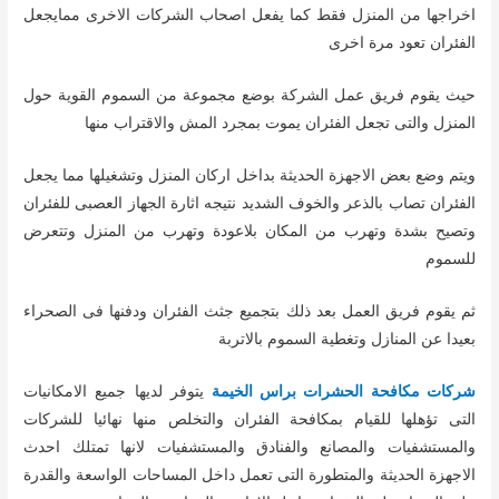
اخراجها من المنزل فقط كما يفعل اصحاب الشركات الاخرى ممايجعل
الفئران تعود مرة اخرى
حيث يقوم فريق عمل الشركة بوضع مجموعة من السموم القوية حول
المنزل والتى تجعل الفئران يموت بمجرد المش والاقتراب منها
ويتم وضع بعض الاجهزة الحديثة بداخل اركان المنزل وتشغيلها مما يجعل
الفئران تصاب بالذعر والخوف الشديد نتيجه اثارة الجهاز العصبى للفئران
وتصيح بشدة وتهرب من المكان بلاعودة وتهرب من المنزل وتتعرض
للسموم
ثم يقوم فريق العمل بعد ذلك بتجميع جثث الفئران ودفنها فى الصحراء
بعيدا عن المنازل وتغطية السموم بالاتربة
شركات مكافحة الحشرات براس الخيمة
يتوفر لديها جميع الامكانيات
التى تؤهلها للقيام بمكافحة الفئران والتخلص منها نهائيا للشركات
والمستشفيات والمصانع والفنادق والمستشفيات لانها تمتلك احدث
الاجهزة الحديثة والمتطورة التى تعمل داخل المساحات الواسعة والقدرة