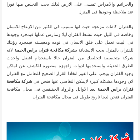
والجراثيم والامراض تمشى على الارض لذلك يجب التخلص منها فورا
عند ملاحظة وجودها فى المنزل
والفئران كائنات مزعجة حيث انها تتسبب فى الكثير من الازعاج للانسان
وخاصة فى الليل حيث تنشط الفئران ليلا وتمارس عملها فبمجرد وجودها
فى البيت تعمل على قلق الانسان فى نومه ومعيشته فبمجرد رؤيتك
للفئران بالمنزل يجب الاستعانة
بشركة مكافحة فئران براس الخيمة
لانه
شركة متخصصة لتخلصك من الفئران حالا باستخدام افضل واحدث
الطرق الحديثة واستخدمها ادوات واجهزة متطورة للكشف عن اماكن
وجود الفئران ويجب على الفور اتخاذا القرار الصحيح للتعامل مع الفئران
لان وجودها مشكلة كبيرة لايمكن التغاضى عنها فنحن فى
شركة مكافحة
فئران براس الخيمة
نعد الاوائل والرواد الحقيقيين فى مجال مكافحة
الفئران فنحن لدينا تاريخ طويل فى مجال مكافحة الفئران