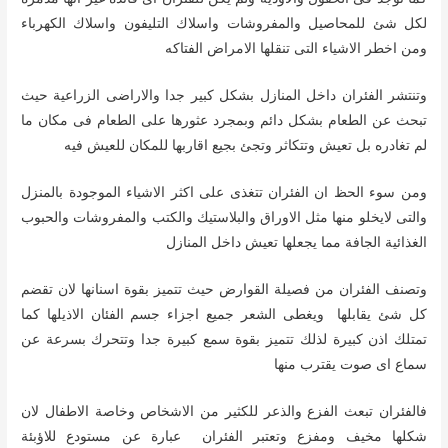
لكل شئ للمحاصيل والمفروشات واسلاك التليفون واسلاك الكهرباء
ومن اخطر الاشياء التى تنقلها الامراض الفتاكه
وتنتشر الفئران داخل المنازل بشكل كبير جدا والاراضى الزراعية حيث
تبحث عن الطعام بشكل دائم وبمجرد عثورها على الطعام فى مكان ما
لم تغادره بل تعيش وتتكاثر وتجئ بجيع اقاربها للمكان للعيش فيه
ومن سوء الحظ ان الفئران تتغذى على اكثر الاشياء الموجودة بالمنزل
والتى لايخلو منها مثل الاوراق والبلاستيك والكتب والمفروشات والحبوب
الغذائية الجافة مما يجعلها تعيش داخل المنازل
وتصنف الفئران من فصيلة القوارض حيث تتميز بقوة اسنانها لان تقضم
كل شئ يقابلها ويغطى الشعر جميع اجزاء جسم الفئان الاذيلها كما
تمتلك اذن كبيرة لذلك تتميز بقوة سمع كبيرة جدا وتتحرك بسرعة عن
سماع اى صوت يقترب منها
فالفئران تبعث الفزع والذعر للكثير من الاشخاص وخاصة الاطفال لان
شكلها مخيف ومفزع وتعتبر الفئران عبارة عن مستودع للاؤبئة