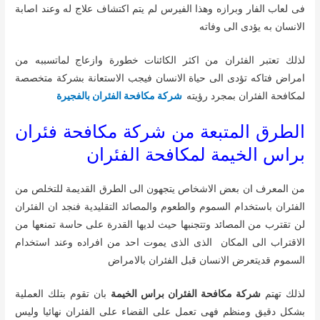
فى لعاب الفار وبرازه وهذا الفيرس لم يتم اكتشاف علاج له وعند اصابة
الانسان به يؤدى الى وفاته
لذلك تعتبر الفئران من اكثر الكائنات خطورة وازعاج لماتسببه من
امراض فتاكه تؤدى الى حياة الانسان فيجب الاستعانة بشركة متخصصة
لمكافحة الفئران بمجرد رؤيته
شركة مكافحة الفئران بالفجيرة
الطرق المتبعة من شركة مكافحة فئران
براس الخيمة لمكافحة الفئران
من المعرف ان بعض الاشخاص يتجهون الى الطرق القديمة للتخلص من
الفئران باستخدام السموم والطعوم والمصائد التقليدية فنجد ان الفئران
لن تقترب من المصائد وتتجنبها حيث لديها القدرة على حاسة تمنعها من
الاقتراب الى المكان الذى الذى يموت احد من افراده وعند استخدام
السموم قديتعرض الانسان قبل الفئران بالامراض
لذلك تهتم
شركة مكافحة الفئران براس الخيمة
بان تقوم بتلك العملية
بشكل دقيق ومنظم فهى تعمل على القضاء على الفئران نهائيا وليس