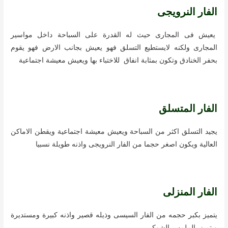
الفار النرويجى
يعيش فى المجارى حيث له القدرة على السباحة داخل مواسير
المجارى ولكنه لايستطيع التسلق فهو يعيش بجانب الارض فهو يقوم
بحفر الخنادق وتكون بمثابة انفاق للاختباء بها ويعيش معيشة اجتماعية
الفار المتسلق
يجيد التسلق اكثر من السباحة ويعيش معيشة اجتماعية ويقطن الاماكن
العالية ويكون اصغر حجما من الفار النرويجى واذنه طويلة نسبيا
الفار المنزلى
يتميز بكبر حجمه من الفار السيسى وذيله قصير واذنه كبيرة ومستديرة
ويتميز بالملمس الشوكى